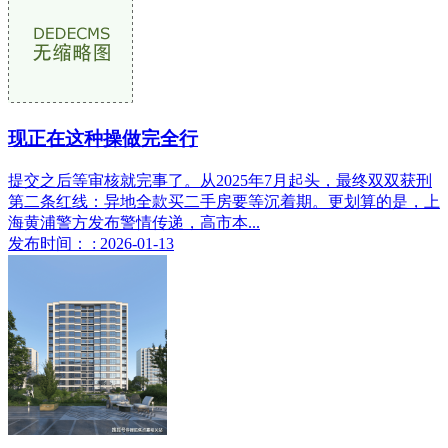
现正在这种操做完全行
提交之后等审核就完事了。从2025年7月起头，最终双双获刑
第二条红线：异地全款买二手房要等沉着期。更划算的是，上
海黄浦警方发布警情传递，高市本...
发布时间： : 2026-01-13