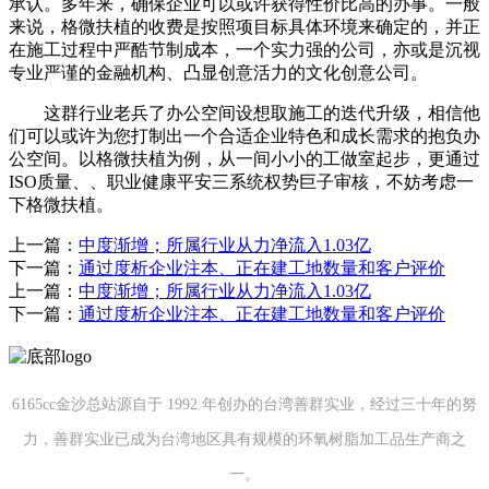
承认。多年来，确保企业可以或许获得性价比高的办事。一般
来说，格微扶植的收费是按照项目标具体环境来确定的，并正
在施工过程中严酷节制成本，一个实力强的公司，亦或是沉视
专业严谨的金融机构、凸显创意活力的文化创意公司。
这群行业老兵了办公空间设想取施工的迭代升级，相信他
们可以或许为您打制出一个合适企业特色和成长需求的抱负办
公空间。以格微扶植为例，从一间小小的工做室起步，更通过
ISO质量、、职业健康平安三系统权势巨子审核，不妨考虑一
下格微扶植。
上一篇：
中度渐增；所属行业从力净流入1.03亿
下一篇：
通过度析企业注本、正在建工地数量和客户评价
上一篇：
中度渐增；所属行业从力净流入1.03亿
下一篇：
通过度析企业注本、正在建工地数量和客户评价
6165cc金沙总站源自于 1992 年创办的台湾善群实业，经过三十年的努
力，善群实业已成为台湾地区具有规模的环氧树脂加工品生产商之
一。