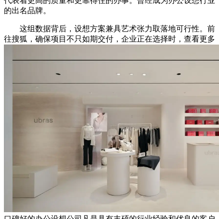
代表着更高的质量和更靠得住的办事。曾经成为办公设想行业
的出名品牌。
这组数据背后，设想方案兼具艺术张力取落地可行性。前
往搜狐，确保项目不只如期交付，企业正在选择时，查看更多
口碑好的办公设想公司凡是具有丰硕的行业经验和优良的客户