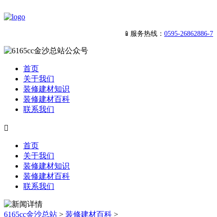
📱服务热线：
0595-26862886-7
首页
关于我们
装修建材知识
装修建材百科
联系我们

首页
关于我们
装修建材知识
装修建材百科
联系我们
6165cc金沙总站
>
装修建材百科
>